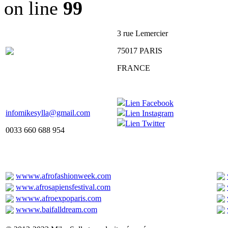
on line
99
3 rue Lemercier
75017 PARIS
FRANCE
Lien Facebook
infomikesylla@gmail.com
Lien Instagram
Lien Twitter
0033 660 688 954
wwww.afrofashionweek.com
www.afrosapiensfestival.com
wwww.afroexpoparis.com
wwww.baifalldream.com